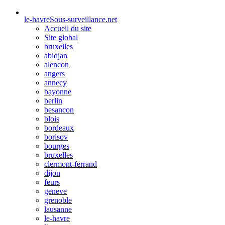
le-havre
Sous-surveillance.net
Accueil du site
Site global
bruxelles
abidjan
alencon
angers
annecy
bayonne
berlin
besancon
blois
bordeaux
borisov
bourges
bruxelles
clermont-ferrand
dijon
feurs
geneve
grenoble
lausanne
le-havre