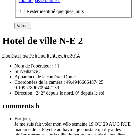
mot de passe oublié ?
Rester identifié quelques jours
Hotel de ville N-E 2
Caméra signalée le lundi 24 février 2014
Nom de l'opérateur :
[ ]
Surveillance :
Apparence de la caméra :
Dome
Coordonées de la caméra :
49.4946606487425
0.10957896709442139
Direction :
242° depuis le nord, 0° depuis le sol
comments h
Bonjour,
Je me suis fait voler mon vélo semaine 19 OU 20 AU 3 RUE
madame de la Fayette au havre : je constate qu il y a des
vidéos présentes sur la ville du havre un espoir de peu être