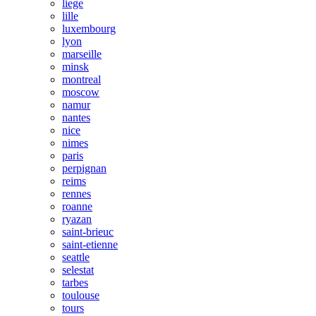
liege
lille
luxembourg
lyon
marseille
minsk
montreal
moscow
namur
nantes
nice
nimes
paris
perpignan
reims
rennes
roanne
ryazan
saint-brieuc
saint-etienne
seattle
selestat
tarbes
toulouse
tours